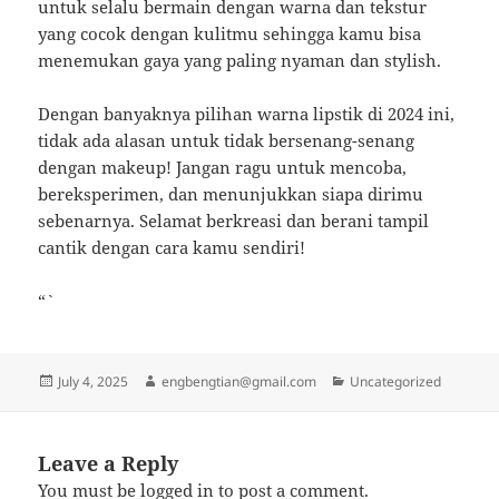
untuk selalu bermain dengan warna dan tekstur
yang cocok dengan kulitmu sehingga kamu bisa
menemukan gaya yang paling nyaman dan stylish.
Dengan banyaknya pilihan warna lipstik di 2024 ini,
tidak ada alasan untuk tidak bersenang-senang
dengan makeup! Jangan ragu untuk mencoba,
bereksperimen, dan menunjukkan siapa dirimu
sebenarnya. Selamat berkreasi dan berani tampil
cantik dengan cara kamu sendiri!
“`
Posted
Author
Categories
July 4, 2025
engbengtian@gmail.com
Uncategorized
on
Leave a Reply
You must be
logged in
to post a comment.