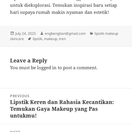
untuk dieksplorasi. Temukan inspirasi baru setiap
hari supaya rumah makin nyaman dan estetik!
Posted
Author
Categories
July 24, 2025
engbengtian@gmail.com
lipstik makeup
on
Tags
skincare
lipstik
,
makeup
,
tren
Leave a Reply
You must be
logged in
to post a comment.
Post
PREVIOUS
navigation
Lipstik Keren dan Rahasia Kecantikan:
Previous
Temukan Gaya Makeup yang Pas
post:
untukmu!