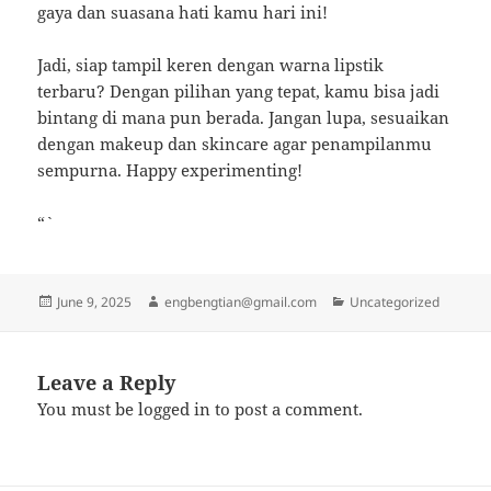
gaya dan suasana hati kamu hari ini!
Jadi, siap tampil keren dengan warna lipstik
terbaru? Dengan pilihan yang tepat, kamu bisa jadi
bintang di mana pun berada. Jangan lupa, sesuaikan
dengan makeup dan skincare agar penampilanmu
sempurna. Happy experimenting!
“`
Posted
Author
Categories
June 9, 2025
engbengtian@gmail.com
Uncategorized
on
Leave a Reply
You must be
logged in
to post a comment.