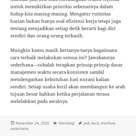
untuk memikirkan prioritas sebenarnya dalam
hidup kita masing-masing. Mengatur rutinitas
harian bukan hanya soal efisiensi kerja tetapi juga
tentang menjadikan setiap detik berarti bagi diri
sendiri dan orang-orang terkasih.
Mungkin kamu masih bertanya-tanya bagaimana
cara terbaik melakukan semua ini? Jawabannya
sederhana—cobalah terapkan prinsip-prinsip dasar
manajemen waktu secara konsisten sambil
mendengarkan kebutuhan hati nurani kalian
sendiri. Setiap usaha kecil akan membangun ke arah
tujuan besar bahkan ketika perjalanan terasa
melelahkan pada awalnya.
Posted
Categories
Tags
November 24, 2025
Teknologi
jadi
,
kecil
,
manfaat
,
on
sederhana