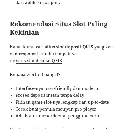
dari aplikasi apa pun.
Rekomendasi Situs Slot Paling
Kekinian
Kalau kamu cari
situs slot deposit QRIS
yang kece
dan responsif, ini dia tempatnya:
👉
situs slot deposit QRIS
Kenapa worth it banget?
Interface-nya user-friendly dan modern
Proses deposit instan tanpa delay
Pilihan game slot-nya lengkap dan up-to-date
Cocok buat pemula maupun pro player
Ada bonus menarik buat pengguna baru!