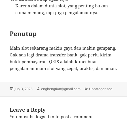
Karena dalam dunia slot, yang penting bukan
cuma menang, tapi juga pengalamannya.
Penutup
Main slot sekarang makin gaya dan makin gampang.
Gak ada lagi drama transfer bank, gak perlu kirim
bukti pembayaran. QRIS adalah kunci buat
pengalaman main slot yang cepat, praktis, dan aman.
Posted
Author
Categories
July 3, 2025
engbengtian@gmail.com
Uncategorized
on
Leave a Reply
You must be
logged in
to post a comment.