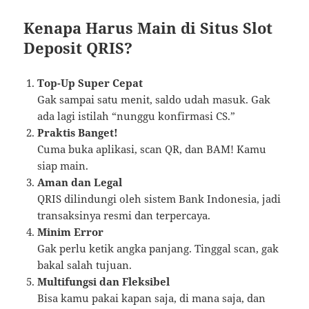
Kenapa Harus Main di Situs Slot
Deposit QRIS?
Top-Up Super Cepat
Gak sampai satu menit, saldo udah masuk. Gak
ada lagi istilah “nunggu konfirmasi CS.”
Praktis Banget!
Cuma buka aplikasi, scan QR, dan BAM! Kamu
siap main.
Aman dan Legal
QRIS dilindungi oleh sistem Bank Indonesia, jadi
transaksinya resmi dan terpercaya.
Minim Error
Gak perlu ketik angka panjang. Tinggal scan, gak
bakal salah tujuan.
Multifungsi dan Fleksibel
Bisa kamu pakai kapan saja, di mana saja, dan