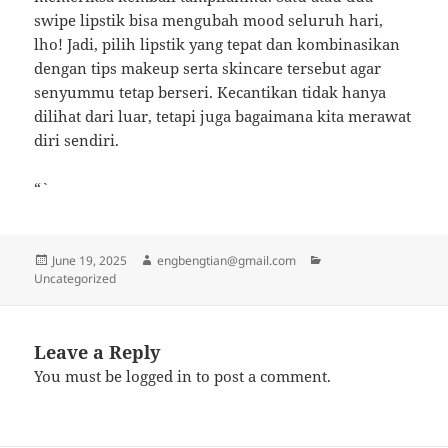
swipe lipstik bisa mengubah mood seluruh hari,
lho! Jadi, pilih lipstik yang tepat dan kombinasikan
dengan tips makeup serta skincare tersebut agar
senyummu tetap berseri. Kecantikan tidak hanya
dilihat dari luar, tetapi juga bagaimana kita merawat
diri sendiri.
“`
Posted
Author
Categories
June 19, 2025
engbengtian@gmail.com
on
Uncategorized
Leave a Reply
You must be
logged in
to post a comment.