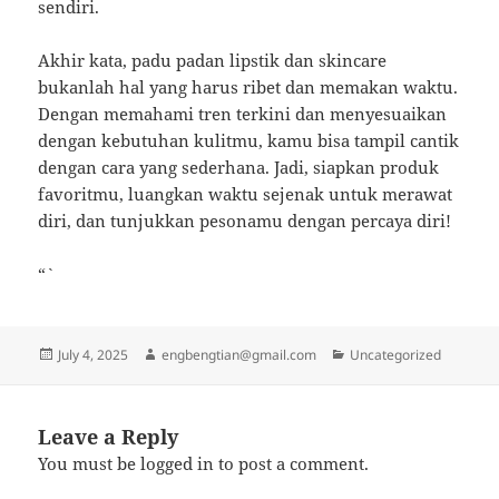
sendiri.
Akhir kata, padu padan lipstik dan skincare
bukanlah hal yang harus ribet dan memakan waktu.
Dengan memahami tren terkini dan menyesuaikan
dengan kebutuhan kulitmu, kamu bisa tampil cantik
dengan cara yang sederhana. Jadi, siapkan produk
favoritmu, luangkan waktu sejenak untuk merawat
diri, dan tunjukkan pesonamu dengan percaya diri!
“`
Posted
Author
Categories
July 4, 2025
engbengtian@gmail.com
Uncategorized
on
Leave a Reply
You must be
logged in
to post a comment.