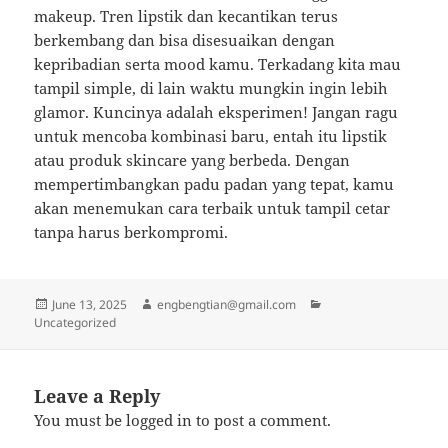
makeup. Tren lipstik dan kecantikan terus
berkembang dan bisa disesuaikan dengan
kepribadian serta mood kamu. Terkadang kita mau
tampil simple, di lain waktu mungkin ingin lebih
glamor. Kuncinya adalah eksperimen! Jangan ragu
untuk mencoba kombinasi baru, entah itu lipstik
atau produk skincare yang berbeda. Dengan
mempertimbangkan padu padan yang tepat, kamu
akan menemukan cara terbaik untuk tampil cetar
tanpa harus berkompromi.
Posted
Author
Categories
June 13, 2025
engbengtian@gmail.com
on
Uncategorized
Leave a Reply
You must be
logged in
to post a comment.