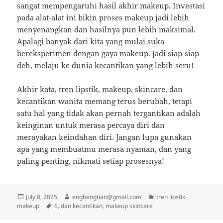
sangat mempengaruhi hasil akhir makeup. Investasi
pada alat-alat ini bikin proses makeup jadi lebih
menyenangkan dan hasilnya pun lebih maksimal.
Apalagi banyak dari kita yang mulai suka
bereksperimen dengan gaya makeup. Jadi siap-siap
deh, melaju ke dunia kecantikan yang lebih seru!
Akhir kata, tren lipstik, makeup, skincare, dan
kecantikan wanita memang terus berubah, tetapi
satu hal yang tidak akan pernah tergantikan adalah
keinginan untuk merasa percaya diri dan
merayakan keindahan diri. Jangan lupa gunakan
apa yang membuatmu merasa nyaman, dan yang
paling penting, nikmati setiap prosesnya!
Posted
Author
Categories
July 8, 2025
engbengtian@gmail.com
tren lipstik
on
Tags
makeup
6
,
dan kecantikan
,
makeup skincare