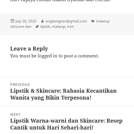
Posted
Author
Categories
July 28, 2025
engbengtian@gmail.com
makeup
on
Tags
skincare dan
lipstik
,
makeup
,
tren
Leave a Reply
You must be
logged in
to post a comment.
Post
PREVIOUS
navigation
Lipstik & Skincare: Rahasia Kecantikan
Previous
Wanita yang Bikin Terpesona!
post:
NEXT
Lipstik Warna-warni dan Skincare: Resep
Next
Cantik untuk Hari Sehari-hari!
post: