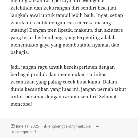
meningkatkan rasa percaya diri. Mengenal
kelebihan dan kekurangan diri sendiri bisa jadi
langkah awal untuk tampil lebih baik. Ingat, setiap
wanita itu cantik dengan cara mereka masing-
masing! Dengan tren lipstik, makeup, dan skincare
yang terus berkembang, yang terpenting adalah
menemukan gaya yang membuatmu nyaman dan
bahagia.
Jadi, jangan ragu untuk bereksperimen dengan
berbagai produk dan menemukan rutinitas
kecantikan yang paling cocok buat kamu. Dalam
dunia kecantikan yang luas ini, jangan pernah takut
untuk bersinar dengan caramu sendiri! Selamat
mencoba!
Posted
Author
Categories
June 11, 2025
engbengtian@gmail.com
on
Uncategorized