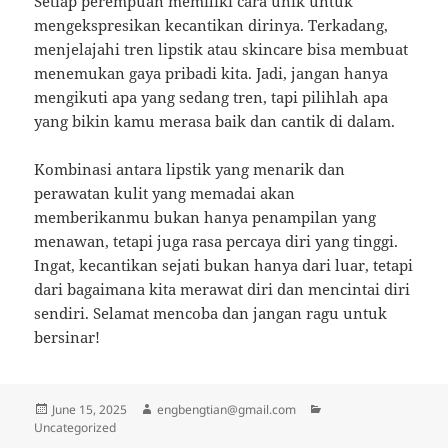
Setiap perempuan memiliki cara unik untuk
mengekspresikan kecantikan dirinya. Terkadang,
menjelajahi tren lipstik atau skincare bisa membuat
menemukan gaya pribadi kita. Jadi, jangan hanya
mengikuti apa yang sedang tren, tapi pilihlah apa
yang bikin kamu merasa baik dan cantik di dalam.
Kombinasi antara lipstik yang menarik dan
perawatan kulit yang memadai akan
memberikanmu bukan hanya penampilan yang
menawan, tetapi juga rasa percaya diri yang tinggi.
Ingat, kecantikan sejati bukan hanya dari luar, tetapi
dari bagaimana kita merawat diri dan mencintai diri
sendiri. Selamat mencoba dan jangan ragu untuk
bersinar!
Posted
Author
Categories
June 15, 2025
engbengtian@gmail.com
on
Uncategorized