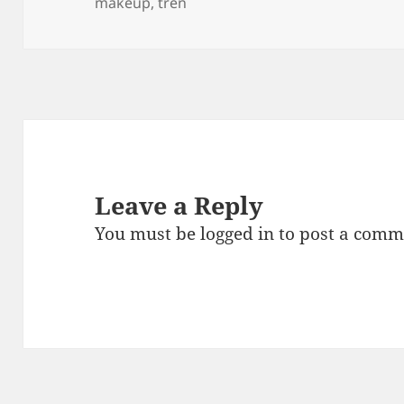
on
makeup
,
tren
Leave a Reply
You must be
logged in
to post a comm