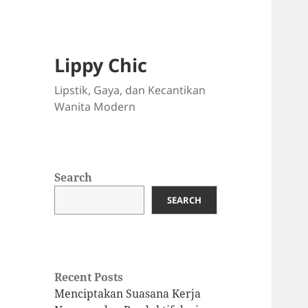
Lippy Chic
Lipstik, Gaya, dan Kecantikan
Wanita Modern
Search
SEARCH
Recent Posts
Menciptakan Suasana Kerja