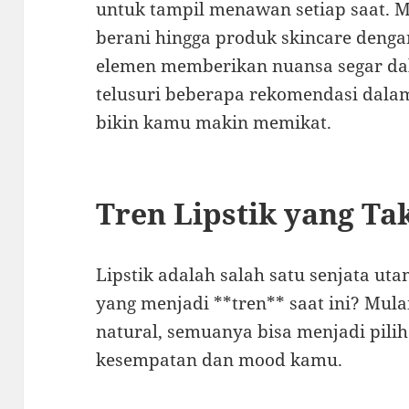
untuk tampil menawan setiap saat. Mu
berani hingga produk skincare dengan
elemen memberikan nuansa segar dala
telusuri beberapa rekomendasi dala
bikin kamu makin memikat.
Tren Lipstik yang Ta
Lipstik adalah salah satu senjata u
yang menjadi **tren** saat ini? Mula
natural, semuanya bisa menjadi pilih
kesempatan dan mood kamu.