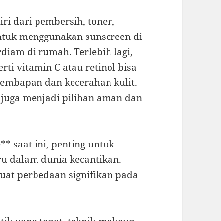
iri dari pembersih, toner,
ntuk menggunakan sunscreen di
diam di rumah. Terlebih lagi,
rti vitamin C atau retinol bisa
embapan dan kecerahan kulit.
juga menjadi pilihan aman dan
* saat ini, penting untuk
ru dalam dunia kecantikan.
uat perbedaan signifikan pada