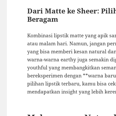
Dari Matte ke Sheer: Pil
Beragam
Kombinasi lipstik matte yang apik sa
atau malam hari. Namun, jangan pern
yang bisa memberi kesan natural dan
warna-warna earthy juga semakin d
youthful yang membangkitkan semang
bereksperimen dengan **warna baru*
pilihan lipstik terbaru, kamu bisa ce
mendapatkan insight yang lebih kere