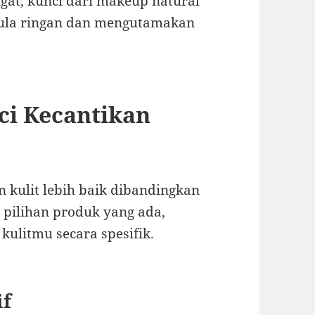
 Ingat, kunci dari makeup natural
ula ringan dan mengutamakan
ci Kecantikan
 kulit lebih baik dibandingkan
 pilihan produk yang ada,
ulitmu secara spesifik.
if