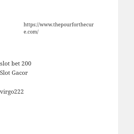
https://www.thepourforthecur
e.com/
slot bet 200
Slot Gacor
virgo222