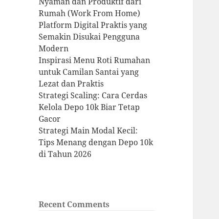
Nyaman dan Produktif dari
Rumah (Work From Home)
Platform Digital Praktis yang
Semakin Disukai Pengguna
Modern
Inspirasi Menu Roti Rumahan
untuk Camilan Santai yang
Lezat dan Praktis
Strategi Scaling: Cara Cerdas
Kelola Depo 10k Biar Tetap
Gacor
Strategi Main Modal Kecil:
Tips Menang dengan Depo 10k
di Tahun 2026
Recent Comments