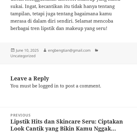
sukai. Ingat, kecantikan itu tidak hanya tentang
tampilan, tetapi juga tentang bagaimana kamu
merasa di dalam diri sendiri. Selamat mencoba
berbagai tren lipstik dan makeup yang seru!
Posted
Author
Categories
June 10, 2025
engbengtian@gmail.com
on
Uncategorized
Leave a Reply
You must be
logged in
to post a comment.
Post
PREVIOUS
navigation
Lipstik Hits dan Skincare Seru: Ciptakan
Previous
Look Cantik yang Bikin Kamu Nggak…
post: